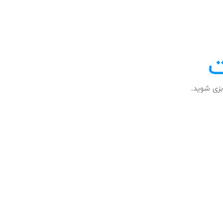
ت
زی شوید.