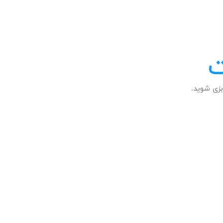
ت
زی شوید.