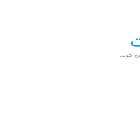
ت
زی شوید.