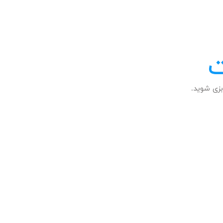
ت
زی شوید.