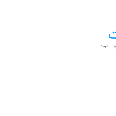
ت
زی شوید.